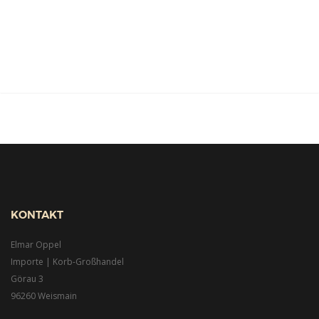
KONTAKT
Elmar Oppel
Importe | Korb-Großhandel
Görau 3
96260 Weismain